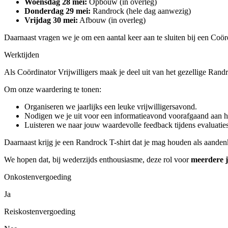
Woensdag 28 mei:
Opbouw (in overleg)
Donderdag 29 mei:
Randrock (hele dag aanwezig)
Vrijdag 30 mei:
Afbouw (in overleg)
Daarnaast vragen we je om een aantal keer aan te sluiten bij een Coör
Werktijden
Als Coördinator Vrijwilligers maak je deel uit van het gezellige Rand
Om onze waardering te tonen:
Organiseren we jaarlijks een leuke vrijwilligersavond.
Nodigen we je uit voor een informatieavond voorafgaand aan het
Luisteren we naar jouw waardevolle feedback tijdens evaluaties
Daarnaast krijg je een Randrock T-shirt dat je mag houden als aande
We hopen dat, bij wederzijds enthousiasme, deze rol voor
meerdere 
Onkostenvergoeding
Ja
Reiskostenvergoeding