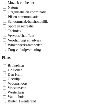
Muziek en theater
Natuur
Organisatie en coördinatie
PR en communicatie
Schoonmaak/huishoudelijk
Sport en recreatie
Techniek
Vervoer/chauffeur
Voorlichting en advies
Winkelwerkzaamheden
Zorg en hulpverlening
Plaats
Bruinehaar
De Pollen
Den Ham
Geerdijk
Vroomshoop
Vriezenveen
Westerhaar
Vanuit huis
Buiten Twenterand