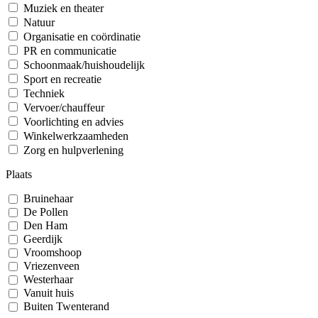
Muziek en theater
Natuur
Organisatie en coördinatie
PR en communicatie
Schoonmaak/huishoudelijk
Sport en recreatie
Techniek
Vervoer/chauffeur
Voorlichting en advies
Winkelwerkzaamheden
Zorg en hulpverlening
Plaats
Bruinehaar
De Pollen
Den Ham
Geerdijk
Vroomshoop
Vriezenveen
Westerhaar
Vanuit huis
Buiten Twenterand