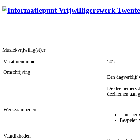
Muziekvrijwillig(st)er
Vacaturenummer
505
Omschrijving
Een dagverblijf 
De deelnemers di
deelnemen aan gr
Werkzaamheden
1 uur per
Bespelen 
Vaardigheden