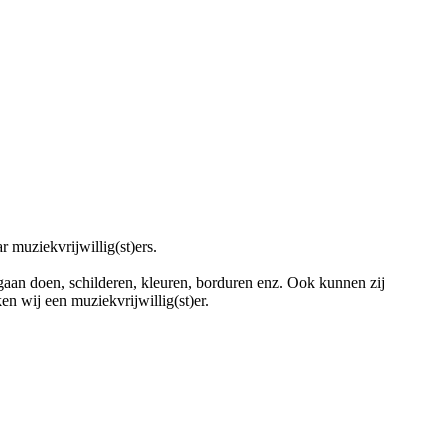
 muziekvrijwillig(st)ers.
gaan doen, schilderen, kleuren, borduren enz. Ook kunnen zij
n wij een muziekvrijwillig(st)er.