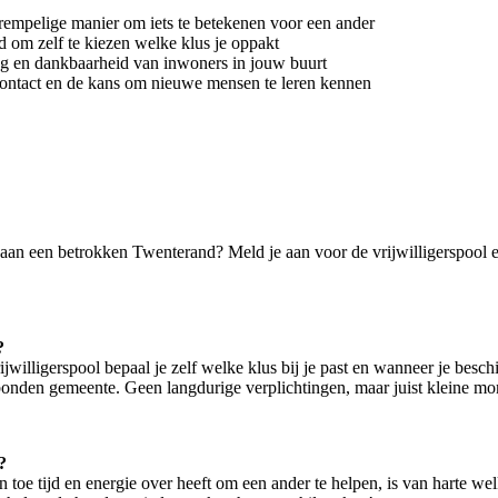
rempelige manier om iets te betekenen voor een ander
d om zelf te kiezen welke klus je oppakt
g en dankbaarheid van inwoners in jouw buurt
contact en de kans om nieuwe mensen te leren kennen
n aan een betrokken Twenterand? Meld je aan voor de vrijwilligerspool e
?
rijwilligerspool bepaal je zelf welke klus bij je past en wanneer je besc
onden gemeente. Geen langdurige verplichtingen, maar juist kleine mo
?
en toe tijd en energie over heeft om een ander te helpen, is van harte 